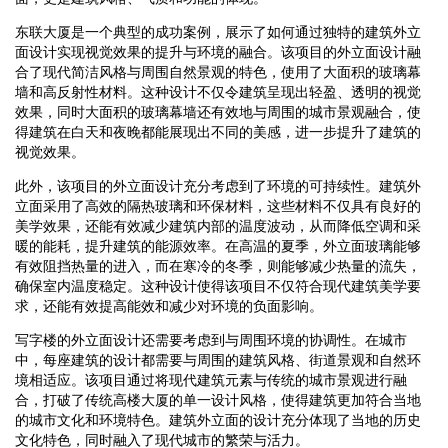
东联大厦是一个典型的成功案例，展示了如何通过独特的建筑外立
面设计实现视觉效果的提升与环境的融合。该项目的外立面设计融
合了现代简洁风格与周围自然景观的特色，使用了大面积的玻璃幕
墙和高反射性材料。这种设计不仅令建筑呈现出轻盈、透明的视觉
效果，同时大面积的玻璃幕墙还有效地与周围的城市景观融合，使
得建筑在白天和夜晚都能展现出不同的美感，进一步提升了建筑的
视觉效果。
此外，该项目的外立面设计充分考虑到了环境的可持续性。建筑外
立面采用了高效的隔热玻璃和环保材料，这些材料不仅具有良好的
美学效果，还能有效减少建筑内部的温度波动，从而降低空调和采
暖的能耗，提升建筑的能源效率。在高温的夏季，外立面玻璃能够
有效阻挡热量的进入，而在寒冷的冬季，则能够减少热量的流失，
确保室内温度稳定。这种设计使得该项目不仅符合现代建筑美学要
求，还能有效提高能效和减少对环境的负面影响。
写字楼的外立面设计还需要考虑到与周围环境的协调性。在城市
中，每座建筑的设计都需要与周围的建筑风格、街道景观和自然环
境相适应。该项目通过将现代建筑元素与传统的城市景观进行融
合，打破了传统高楼大厦的单一设计风格，使得建筑更加符合当地
的城市文化和环境特色。建筑外立面的设计充分体现了当地的历史
文化特色，同时融入了现代城市的繁荣与活力。