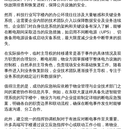
快故障排查和恢复进程，保障公共设施的安全。
然而，科技行业写字楼内的办公环境往往涉及大量敏感和关键业务
系统，这需要企业内部的技术团队介入以保障数据安全及业务连续
性。企业部门对自身信息系统的架构和关键设备有深入了解，能够
在断电期间采取适当的应急措施，如启用不间断电源（UPS）、切
换备用电源设备或启动灾备系统，最大限度减少业务中断带来的损
失。
在实际操作中，临时主导权的转移通常是基于事件的具体情况及双
方职责的合理划分。断电初期，物业方因掌握楼宇整体电力设施的
控制权，自然承担主导角色，负责现场安全和基础恢复工作。随着
事件进入到业务恢复阶段，企业技术团队逐渐接手主导权，专注于
业务系统的稳定运行和数据保护。
值得注意的是，成功的应急响应依赖于物业管理与企业技术部门之
间的紧密协作和信息共享。例如，在东联大厦这样具备先进智能管
理系统的写字楼中，物业方与租户企业提前制定详细的断电应急预
案，明确各自的职责边界和联动流程，确保在断电事件发生时能够
迅速沟通、分工合作。
此外，建立统一的指挥协调机制对于有效应对断电事件至关重要。
许多高端写字楼通过设立应急指挥中心或联动工作小组，将物业、