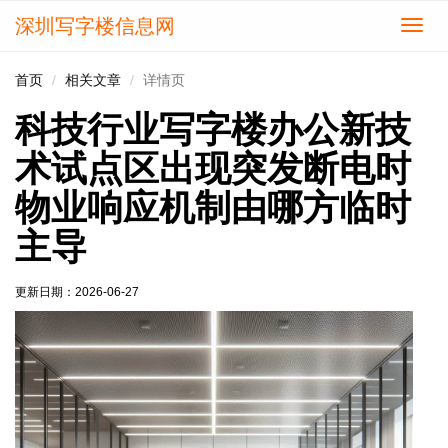
深圳写字楼信息网
切
换
导
首页
相关文章
详情页
航
科技行业写字楼办公新技
术试点区出现突发断电时
物业响应机制由哪方临时
主导
更新日期：
2026-06-27