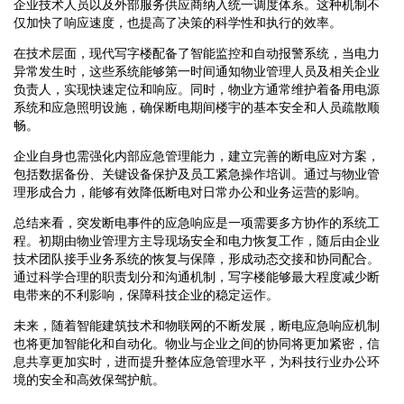
企业技术人员以及外部服务供应商纳入统一调度体系。这种机制不
仅加快了响应速度，也提高了决策的科学性和执行的效率。
在技术层面，现代写字楼配备了智能监控和自动报警系统，当电力
异常发生时，这些系统能够第一时间通知物业管理人员及相关企业
负责人，实现快速定位和响应。同时，物业方通常维护着备用电源
系统和应急照明设施，确保断电期间楼宇的基本安全和人员疏散顺
畅。
企业自身也需强化内部应急管理能力，建立完善的断电应对方案，
包括数据备份、关键设备保护及员工紧急操作培训。通过与物业管
理形成合力，能够有效降低断电对日常办公和业务运营的影响。
总结来看，突发断电事件的应急响应是一项需要多方协作的系统工
程。初期由物业管理方主导现场安全和电力恢复工作，随后由企业
技术团队接手业务系统的恢复与保障，形成动态交接和协同配合。
通过科学合理的职责划分和沟通机制，写字楼能够最大程度减少断
电带来的不利影响，保障科技企业的稳定运作。
未来，随着智能建筑技术和物联网的不断发展，断电应急响应机制
也将更加智能化和自动化。物业与企业之间的协同将更加紧密，信
息共享更加实时，进而提升整体应急管理水平，为科技行业办公环
境的安全和高效保驾护航。